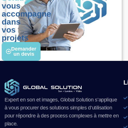
vous
accompagne
dans
vos
projets
Demander
un devis
L
Expert en son et images, Global Solution s’applique
à vous procurer des solutions simples d’utilisation
pour répondre à des process complexes à mettre en
place.