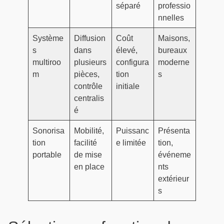
séparé
professio
nnelles
Système
Diffusion
Coût
Maisons,
s
dans
élevé,
bureaux
multiroo
plusieurs
configura
moderne
m
pièces,
tion
s
contrôle
initiale
centralis
é
Sonorisa
Mobilité,
Puissanc
Présenta
tion
facilité
e limitée
tion,
portable
de mise
événeme
en place
nts
extérieur
s