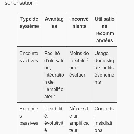
sonorisation :
Type de
Avantag
Inconvé
Utilisatio
système
es
nients
ns
recomm
andées
Enceinte
Facilité
Moins de
Usage
s actives
d’utilisati
flexibilité
domestiq
on,
pour
ue, petits
intégratio
évoluer
événeme
n de
nts
l’amplific
ateur
Enceinte
Flexibilit
Nécessit
Concerts
s
é,
e un
,
passives
évolutivit
amplifica
installati
é
teur
ons