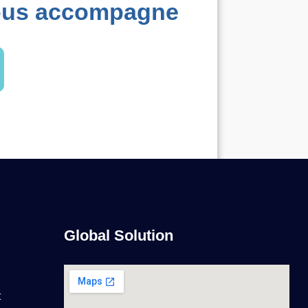
us accompagne
Global Solution
t