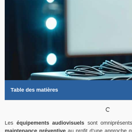
Table des matières
Les
équipements audiovisuels
sont omniprésents 
maintenance préventive
au profit d’une approche qu