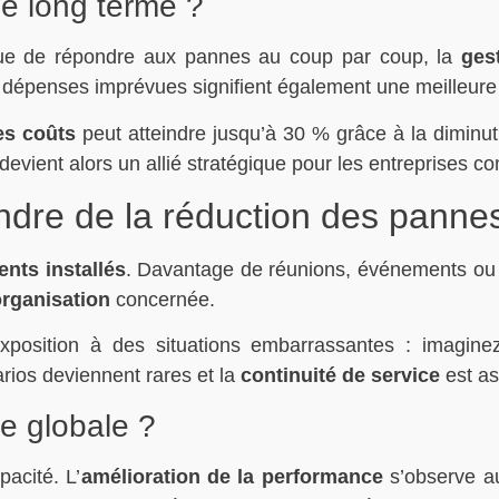
le long terme ?
ue de répondre aux pannes au coup par coup, la
ges
 dépenses imprévues signifient également une meilleure
es coûts
peut atteindre jusqu’à 30 % grâce à la diminuti
devient alors un allié stratégique pour les entreprises c
ndre de la réduction des panne
ents installés
. Davantage de réunions, événements ou r
organisation
concernée.
l’exposition à des situations embarrassantes : imag
ios deviennent rares et la
continuité de service
est as
ce globale ?
pacité. L’
amélioration de la performance
s’observe au 