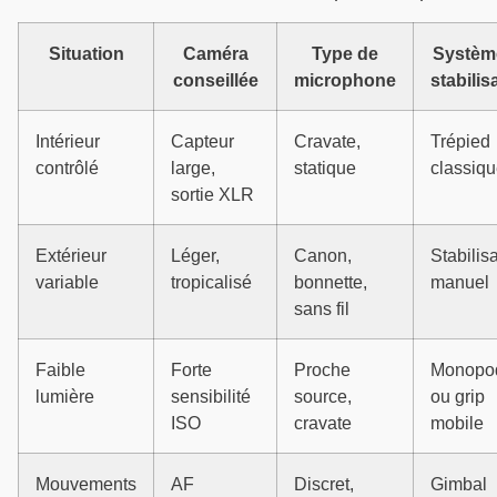
Situation
Caméra
Type de
Systèm
conseillée
microphone
stabilis
Intérieur
Capteur
Cravate,
Trépied
contrôlé
large,
statique
classiq
sortie XLR
Extérieur
Léger,
Canon,
Stabilis
variable
tropicalisé
bonnette,
manuel
sans fil
Faible
Forte
Proche
Monopo
lumière
sensibilité
source,
ou grip
ISO
cravate
mobile
Mouvements
AF
Discret,
Gimbal