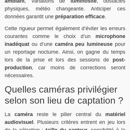
ambiant
, variations de
luminosité
, obstacles
physiques, météo changeante. Anticiper ces
données garantit une
préparation efficace
.
Cette rigueur permet également d’éviter les erreurs
courantes comme le choix d’un
microphone
inadéquat
ou d’une
caméra peu lumineuse
pour
un reportage nocturne. Ainsi, on gagne du temps
lors de la prise et lors des sessions de
post-
production
, car moins de corrections seront
nécessaires.
Quelles caméras privilégier
selon son lieu de captation ?
La
caméra
reste le pilier central du
matériel
audiovisuel
. Plusieurs critères entrent en jeu lors
de la sélection :
taille du capteur
, sensibilité à la