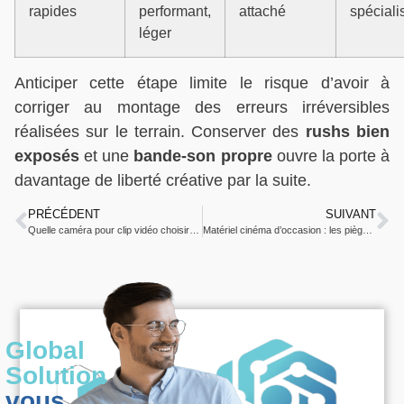
rapides
performant,
attaché
spéciali
léger
Anticiper cette étape limite le risque d’avoir à
corriger au montage des erreurs irréversibles
réalisées sur le terrain. Conserver des
rushs bien
exposés
et une
bande-son propre
ouvre la porte à
davantage de liberté créative par la suite.
PRÉCÉDENT
SUIVANT
Quelle caméra pour clip vidéo choisir : modèles adaptés à la création artistique
Matériel cinéma d’occasion : les pièges à éviter avant d’acheter
Global
Solution
vous