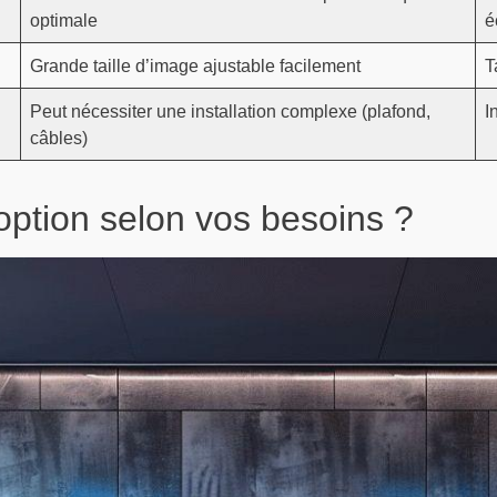
optimale
é
Grande taille d’image ajustable facilement
T
Peut nécessiter une installation complexe (plafond,
I
câbles)
option selon vos besoins ?